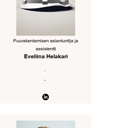
Puurakentamisen asiantuntija ja
assistentti
Eveliina Helakari
-
-