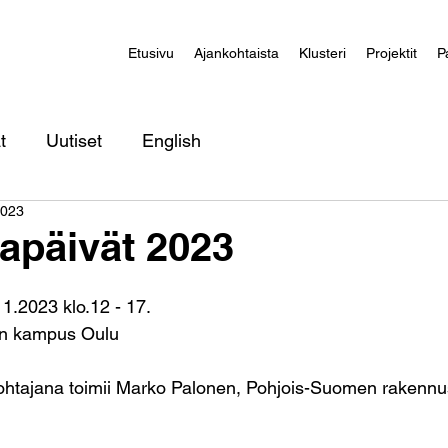
Etusivu
Ajankohtaista
Klusteri
Projektit
P
t
Uutiset
English
2023
apäivät 2023
11.2023 klo.12 - 17. 
en kampus Oulu 
ohtajana toimii Marko Palonen, Pohjois-Suomen rakennus