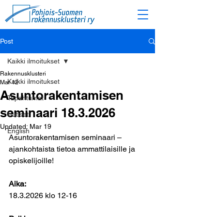
Post
Kaikki ilmoitukset
Rakennusklusteri
Kaikki ilmoitukset
Mar 12
Asuntorakentamisen
Tapahtumat
seminaari 18.3.2026
Uutiset
Updated:
Mar 19
English
Asuntorakentamisen seminaari – 
ajankohtaista tietoa ammattilaisille ja 
opiskelijoille!
Aika:
18.3.2026 klo 12-16