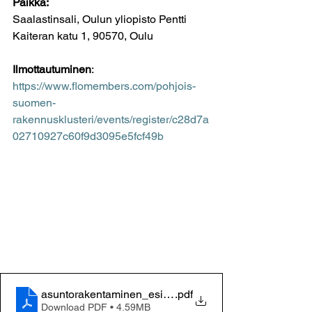
Paikka:
Saalastinsali, Oulun yliopisto Pentti 
Kaiteran katu 1, 90570, Oulu
Ilmottautuminen
:
https://www.flomembers.com/pohjois-
suomen-
rakennusklusteri/events/register/c28d7a
02710927c60f9d3095e5fcf49b
asuntorakentaminen_esitys_Sampo_UKI
.pdf
Download PDF • 4.59MB