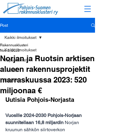
Post
Kaikki ilmoitukset
Rakennusklusteri
Kaikki ilmoitukset
Nov 3, 2023
Norjan ja Ruotsin arktisen
Tapahtumat
alueen rakennusprojektit
Uutiset
marraskuussa 2023: 520
English
miljoonaa €
Uutisia Pohjois-Norjasta
Vuosille 2024-2030 Pohjois-Norjaan 
suunnitellaan 16,8 miljardin
 Norjan 
kruunun sähkön siirtoverkon 