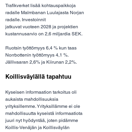
Trafikverket lisää kohtauspaikkoja 
radalle Malmbanan Luulajasta Norjan 
radalle. Investoinnit
jatkuvat vuoteen 2028 ja projektien 
kustannusarvio on 2,6 miljardia SEK.
Ruotsin työttömyys 6,4 % kun taas 
Norrbottenin työttömyys 4,1 %. 
Jällivaaran 2,6% ja Kiirunan 2,2%.
Koillisväylällä tapahtuu
Kyseisen informaation tarkoitus oli 
aukaista mahdollisuuksia 
yrityksillemme. Yrityksillämme ei ole 
mahdollisuutta kyseistä informaatiota 
juuri nyt hyödyntää, joten pidämme 
Koillis-Venäjän ja Koillisväylän 