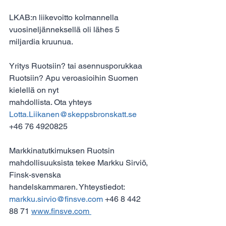
LKAB:n liikevoitto kolmannella 
vuosineljänneksellä oli lähes 5 
miljardia kruunua.
Yritys Ruotsiin? tai asennusporukkaa 
Ruotsiin? Apu veroasioihin Suomen 
kielellä on nyt
mahdollista. Ota yhteys 
Lotta.Liikanen@skeppsbronskatt.se 
+46 76 4920825 
Markkinatutkimuksen Ruotsin 
mahdollisuuksista tekee Markku Sirviö, 
Finsk-svenska
handelskammaren. Yhteystiedot: 
markku.sirvio@finsve.com 
+46 8 442 
88 71 
www.finsve.com 