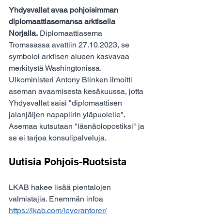
Yhdysvallat avaa pohjoisimman 
diplomaattiasemansa arktisella 
Norjalla.
 Diplomaattiasema 
Tromssassa avattiin 27.10.2023, se 
symboloi arktisen alueen kasvavaa 
merkitystä Washingtonissa. 
Ulkoministeri Antony Blinken ilmoitti 
aseman avaamisesta kesäkuussa, jotta 
Yhdysvallat saisi "diplomaattisen 
jalanjäljen napapiirin yläpuolelle". 
Asemaa kutsutaan "läsnäolopostiksi" ja 
se ei tarjoa konsulipalveluja.
Uutisia Pohjois-Ruotsista
LKAB hakee lisää pientalojen 
valmistajia. Enemmän infoa 
https://lkab.com/leverantorer/