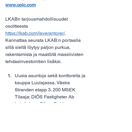
www.opic.com
LKABn tarjousmahdollisuudet 
osoitteesta 
https://lkab.com/leverantorer/
. 
Kannattaa seurata LKAB:n portaalia 
sillä sieltä löytyy paljon purkua, 
rakentamista ja maatöitä massiivisten 
tehdasinvestointien lisäksi.
Uusia asuntoja sekä konttoreita ja 
kauppa Luulajassa, Västra 
Stranden etapp 3. 200 MSEK 
Tilaaja: DIÖS Fastigheter Ab 
Luleå, Lars-Göran Dahl.
Vanhan teollisuusrakennuksen 
purku ja uuden rakentaminen 
Luulajassa, 7700 m2, Hajen. 160 