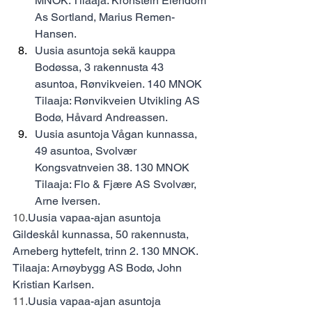
MNOK. Tilaaja: Kronstein Eiendom 
As Sortland, Marius Remen-
Hansen.
Uusia asuntoja sekä kauppa 
Bodøssa, 3 rakennusta 43 
asuntoa, Rønvikveien. 140 MNOK 
Tilaaja: Rønvikveien Utvikling AS 
Bodø, Håvard Andreassen.
Uusia asuntoja Vågan kunnassa, 
49 asuntoa, Svolvær 
Kongsvatnveien 38. 130 MNOK 
Tilaaja: Flo & Fjære AS Svolvær, 
Arne Iversen.
10.
Uusia vapaa-ajan asuntoja 
Gildeskål kunnassa, 50 rakennusta, 
Arneberg hyttefelt, trinn 2. 130 MNOK. 
Tilaaja: Arnøybygg AS Bodø, John 
Kristian Karlsen.
11.
Uusia vapaa-ajan asuntoja 