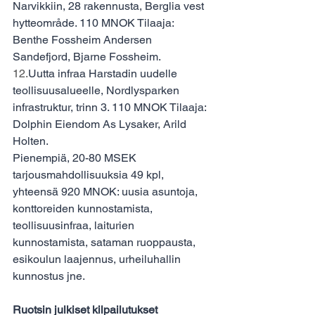
Narvikkiin, 28 rakennusta, Berglia vest 
hytteområde. 110 MNOK Tilaaja: 
Benthe Fossheim Andersen 
Sandefjord, Bjarne Fossheim.
12.
Uutta infraa Harstadin uudelle 
teollisuusalueelle, Nordlysparken 
infrastruktur, trinn 3. 110 MNOK Tilaaja: 
Dolphin Eiendom As Lysaker, Arild 
Holten.
Pienempiä, 20-80 MSEK 
tarjousmahdollisuuksia 49 kpl, 
yhteensä 920 MNOK: uusia asuntoja, 
konttoreiden kunnostamista, 
teollisuusinfraa, laiturien 
kunnostamista, sataman ruoppausta, 
esikoulun laajennus, urheiluhallin 
kunnostus jne.
Ruotsin julkiset kilpailutukset 