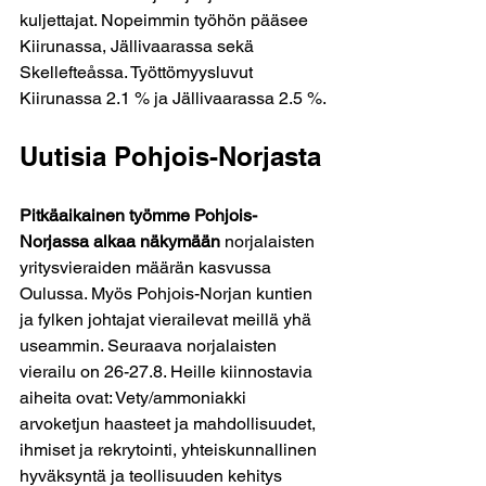
kuljettajat. Nopeimmin työhön pääsee 
Kiirunassa, Jällivaarassa sekä 
Skellefteåssa. Työttömyysluvut 
Kiirunassa 2.1 % ja Jällivaarassa 2.5 %.
Uutisia Pohjois-Norjasta
Pitkäaikainen työmme Pohjois-
Norjassa alkaa näkymään
 norjalaisten 
yritysvieraiden määrän kasvussa 
Oulussa. Myös Pohjois-Norjan kuntien 
ja fylken johtajat vierailevat meillä yhä 
useammin. Seuraava norjalaisten 
vierailu on 26-27.8. Heille kiinnostavia 
aiheita ovat: Vety/ammoniakki 
arvoketjun haasteet ja mahdollisuudet, 
ihmiset ja rekrytointi, yhteiskunnallinen 
hyväksyntä ja teollisuuden kehitys 