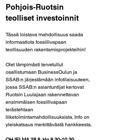
Pohjois-Ruotsin 
teolliset investoinnit
Tässä loistava mahdollisuus saada 
informaatiota fossiilivapaan 
teollisuuden rakentamisprojekteihin!
Olet lämpimästi tervetullut 
osallistumaan BusinessOulun ja 
SSAB:n järjestämään infotilaisuuteen, 
jossa SSAB:n asiantuntijat kertovat 
Ruotsin Luulajaan rakennettavan 
ensimmäisen fossiilivapaan 
terästehtaan 
liiketoimintamahdollisuuksista. Info on 
yleiskatsaus merkittävästä hankkeesta.
OHJELMA 28.8. klo 8.30-10.30 