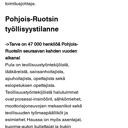
toimitusjohtaja.
Pohjois-Ruotsin 
työllisyystilanne
->Tarve on 47 000 henkilöä Pohjois-
Ruotsiin seuraavan kahden vuoden 
aikana!
Pula on teollisuustyöntekijöistä, 
lääkäreistä, sairaanhoitajista, 
apuhoitajista, opettajista sekä 
esiopetuksen opettajista. 
Teollisuustyöntekijöistä halutuimmat 
ovat prosessi-insinöörit, sähkömiehet, 
moottoriajoneuvojen mekaanikot sekä 
teollisuuden työmaapäälliköt ja 
esimiehet. Haussa on myös asentajat, 
kuorma-auton kuljettajat ja trukin 