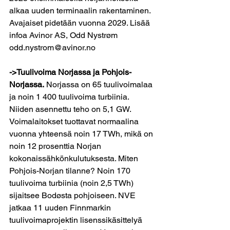
alkaa uuden terminaalin rakentaminen. 
Avajaiset pidetään vuonna 2029. Lisää 
infoa Avinor AS, Odd Nystrøm 
odd.nystrom@avinor.no
->Tuulivoima Norjassa ja Pohjois-
Norjassa.
 Norjassa on 65 tuulivoimalaa 
ja noin 1 400 tuulivoima turbiinia. 
Niiden asennettu teho on 5,1 GW. 
Voimalaitokset tuottavat normaalina 
vuonna yhteensä noin 17 TWh, mikä on 
noin 12 prosenttia Norjan 
kokonaissähkönkulutuksesta. Miten 
Pohjois-Norjan tilanne? Noin 170 
tuulivoima turbiinia (noin 2,5 TWh) 
sijaitsee Bodøsta pohjoiseen. NVE 
jatkaa 11 uuden Finnmarkin 
tuulivoimaprojektin lisenssikäsittelyä 