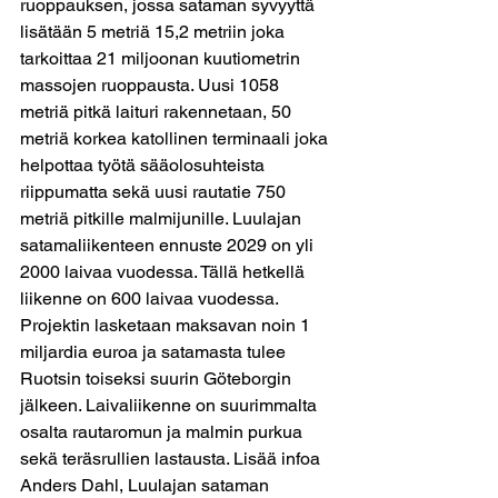
ruoppauksen, jossa sataman syvyyttä 
lisätään 5 metriä 15,2 metriin joka 
tarkoittaa 21 miljoonan kuutiometrin 
massojen ruoppausta. Uusi 1058 
metriä pitkä laituri rakennetaan, 50 
metriä korkea katollinen terminaali joka 
helpottaa työtä sääolosuhteista 
riippumatta sekä uusi rautatie 750 
metriä pitkille malmijunille. Luulajan 
satamaliikenteen ennuste 2029 on yli 
2000 laivaa vuodessa. Tällä hetkellä 
liikenne on 600 laivaa vuodessa. 
Projektin lasketaan maksavan noin 1 
miljardia euroa ja satamasta tulee 
Ruotsin toiseksi suurin Göteborgin 
jälkeen. Laivaliikenne on suurimmalta 
osalta rautaromun ja malmin purkua 
sekä teräsrullien lastausta. Lisää infoa 
Anders Dahl, Luulajan sataman 