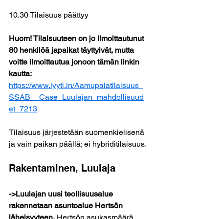
10.30 Tilaisuus päättyy
Huom! Tilaisuuteen on jo ilmoittautunut 
80 henkilöä japaikat täyttyivät, mutta 
voitte ilmoittautua jonoon tämän linkin 
kautta: 
https://www.lyyti.in/Aamupalatilaisuus_
SSAB__Case_Luulajan_mahdollisuud
et_7213
Tilaisuus järjestetään suomenkielisenä 
ja vain paikan päällä; ei hybriditilaisuus.
Rakentaminen, Luulaja
->Luulajan uusi teollisuusalue 
rakennetaan asuntoalue Hertsön 
läheisyyteen.
 Hertsön asukasmäärä 