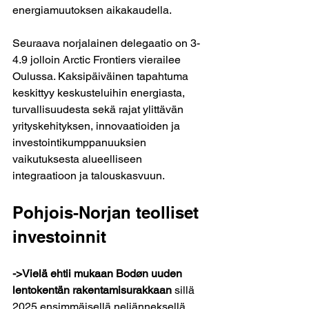
energiamuutoksen aikakaudella.
Seuraava norjalainen delegaatio on 3-
4.9 jolloin Arctic Frontiers vierailee 
Oulussa. Kaksipäiväinen tapahtuma 
keskittyy keskusteluihin energiasta, 
turvallisuudesta sekä rajat ylittävän 
yrityskehityksen, innovaatioiden ja 
investointikumppanuuksien 
vaikutuksesta alueelliseen 
integraatioon ja talouskasvuun.
Pohjois-Norjan teolliset 
investoinnit
->Vielä ehtii mukaan Bodøn uuden 
lentokentän rakentamisurakkaan
 sillä 
2025 ensimmäisellä neljänneksellä 