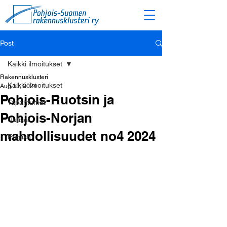
Post
Kaikki ilmoitukset
Rakennusklusteri
Kaikki ilmoitukset
Aug 13, 2024
Pohjois-Ruotsin ja
Tapahtumat
Pohjois-Norjan
Uutiset
mahdollisuudet no4 2024
English