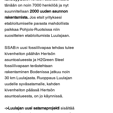
tänään on noin 7000 henkilöä ja nyt 
suunnitellaan 
2000 uuden asunnon 
rakentamista.
 Jos etsit yrityksesi 
etabloitumiselle parasta mahdollista 
paikkaa Pohjois-Ruotsissa niin 
suosittelen etabloitumista Luulajaan.
SSAB:n uusi fossiilivapaa tehdas tulee 
kivenheiton päähän Hertsön 
asuntoalueesta ja H2Green Steel 
fossiilivapaan terästehtaan 
rakentaminen Bodenissa jatkuu noin 
30 km Luulajasta. Ruoppaus Luulajan 
uudelle syväsatamalle, kahden 
kivenheiton päässä Hertsön 
asuntoalueesta, on jo käynnissä.
->Luulajan uusi satamaprojekti 
sisältää 