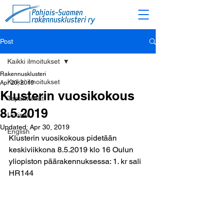
Post
Kaikki ilmoitukset
Rakennusklusteri
Kaikki ilmoitukset
Apr 20, 2019
Klusterin vuosikokous
Tapahtumat
8.5.2019
Uutiset
Updated:
Apr 30, 2019
English
Klusterin vuosikokous pidetään 
keskiviikkona 8.5.2019 klo 16 Oulun 
yliopiston päärakennuksessa: 1. kr sali 
HR144