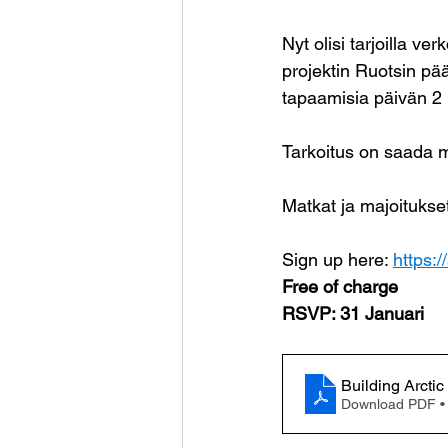
Nyt olisi tarjoilla v
projektin Ruotsin pää
tapaamisia päivän 2 il
Tarkoitus on saada m
Matkat ja majoitukset
Sign up here: 
https:
Free of charge
RSVP: 31 Januari
Building Arcti
Download PDF •