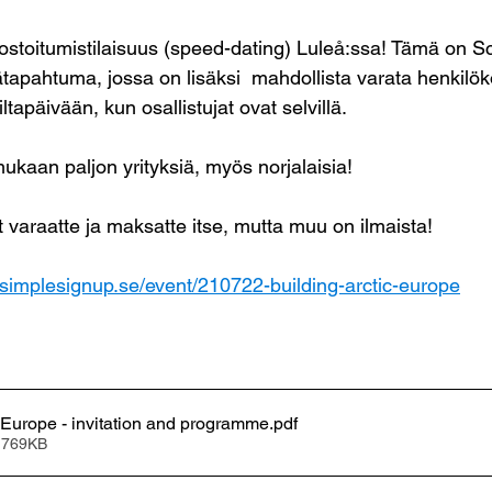
erkostoitumistilaisuus (speed-dating) Luleå:ssa! Tämä on 
tapahtuma, jossa on lisäksi  mahdollista varata henkilök
tapäivään, kun osallistujat ovat selvillä. 
ukaan paljon yrityksiä, myös norjalaisia! 
 varaatte ja maksatte itse, mutta muu on ilmaista!
//simplesignup.se/event/210722-building-arctic-europe
c Europe - invitation and programme
.pdf
 769KB