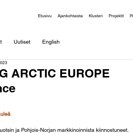
Etusivu
Ajankohtaista
Klusteri
Projektit
P
t
Uutiset
English
2023
NG ARCTIC EUROPE
nce
uleå
otsin ja Pohjois-Norjan markkinoinnista kiinnostuneet.