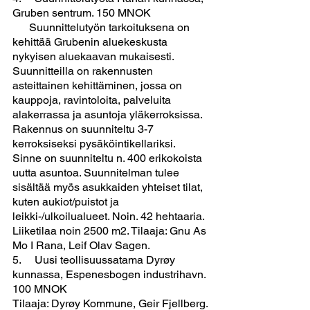
Gruben sentrum. 150 MNOK
      Suunnittelutyön tarkoituksena on 
kehittää Grubenin aluekeskusta 
nykyisen aluekaavan mukaisesti. 
Suunnitteilla on rakennusten 
asteittainen kehittäminen, jossa on 
kauppoja, ravintoloita, palveluita 
alakerrassa ja asuntoja yläkerroksissa. 
Rakennus on suunniteltu 3-7 
kerroksiseksi pysäköintikellariksi. 
Sinne on suunniteltu n. 400 erikokoista 
uutta asuntoa. Suunnitelman tulee 
sisältää myös asukkaiden yhteiset tilat, 
kuten aukiot/puistot ja 
leikki-/ulkoilualueet. Noin. 42 hehtaaria. 
Liiketilaa noin 2500 m2. Tilaaja: Gnu As 
Mo I Rana, Leif Olav Sagen.
5.     Uusi teollisuussatama Dyrøy 
kunnassa, Espenesbogen industrihavn. 
100 MNOK
Tilaaja: Dyrøy Kommune, Geir Fjellberg.