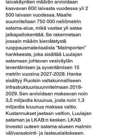
laivakäyntien määrän arvioidaan 
kasvavan 600 laivasta vuodessa yli 2 
500 laivaan vuodessa. Maalle 
suunnitellaan 750 000 neliömetrin 
satama-alue, mikä vastaa yli sataa 
jalkapallokenttää. Se rakennetaan 
jossain määrin kierrätetystä 
ruoppausmateriaalista ”Malmporten” 
hankkeesta, joka sisältää Luulajan 
satamaan johtavan vesiväylän 
leventämisen ja syventämisen 15 
metriin vuosina 2027-2028. Hanke 
sisältyy Ruotsin valtakunnalliseen 
infrastruktuurisuunnitelmaan 2018-
2029. Sen arvioidaan maksavan noin 
3,5 miljardia kruunua, josta noin 1,3 
miljardia kruunua maksaa valtio. 
Kustannukset jaetaan valtion, Luulajan 
sataman ja LKAB:n kesken. LKAB 
investoi uuteen satama-alueen malmin 
välivarastointi- ja lastauslaitokseen.