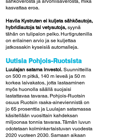
sähköverosta ja arvonlisäverosta, mikä 
kasvattaa eroa.
Havila Kystruten ei kuljeta sähköautoja, 
hybridiautoja tai vetyautoja,
 syynä 
tähän on tulipalon pelko. Hurtigrutenilla 
on erilainen arvio ja se kuljettaa 
jatkossakin kyseisiä automalleja.
Uutisia Pohjois-Ruotsista  
Luulajan satama investoi.
 Suunnitteilla 
on 500 m pitkä, 140 m leveä ja 50 m 
korkea laivakatos, jotta lastaaminen 
myös huonolla säällä suojaisi 
lastattavaa tavaraa. Pohjois-Ruotsin 
osuus Ruotsin raaka-aineviennistä on 
jo 65 prosenttia ja Luulajan satamassa 
käsitellään vuosittain kahdeksan 
miljoonaa tonnia tavaraa. Tämän luvun 
odotetaan kolminkertaistuvan vuodesta 
2020 vuoteen 2030. Samaan aikaan 