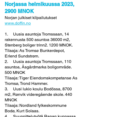
Norjassa helmikuussa 2023, 
2900 MNOK  
Norjan julkiset kilpailutukset 
www.doffin.no
1.     Uusia asuntoja Tromssaan, 14 
rakennusta 500 asuntoa 36000 m2, 
Stenberg boliger trinn2. 1200 MNOK. 
Tilaaja: As Tromsø Bunkerdepot, 
Erlend Sundstrøm.
2.     Uusia asuntoja Tromssaan, 110 
asuntoa, Åsgårdmarka boligområde. 
500 MNOK
Tilaaja: Tiger Eiendomskompetanse As 
Tromsø, Trond Hammer.
3.     Uusi lukio koulu Bodössa, 8700 
m2, Rønvik videregående skole. 440 
MNOK
Tilaaja: Nordland fylkeskommune 
Bodø, Kurt Solaas.
4.     Suunnittelutyötä Ranan kunnassa, 