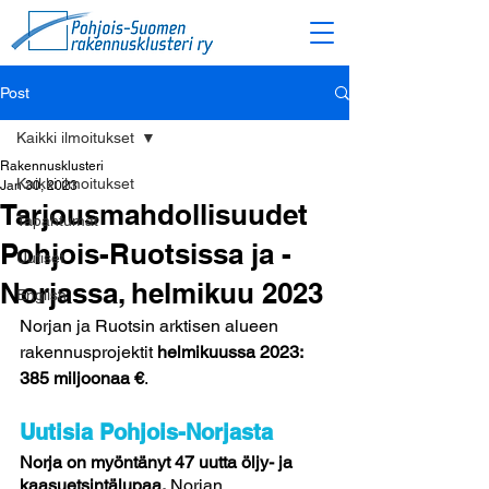
Post
Kaikki ilmoitukset
Rakennusklusteri
Kaikki ilmoitukset
Jan 30, 2023
Tarjousmahdollisuudet
Tapahtumat
Pohjois-Ruotsissa ja -
Uutiset
Norjassa, helmikuu 2023
English
Norjan ja Ruotsin arktisen alueen 
rakennusprojektit 
helmikuussa 2023: 
385 miljoonaa €
. 
Uutisia Pohjois-Norjasta
Norja on myöntänyt 47 uutta öljy- ja 
kaasuetsintälupaa.
 Norjan 