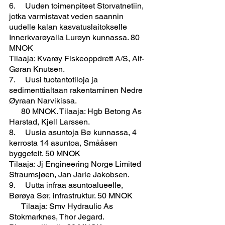
6.     Uuden toimenpiteet Storvatnetiin, 
jotka varmistavat veden saannin 
uudelle kalan kasvatuslaitokselle 
Innerkvarøyalla Lurøyn kunnassa. 80 
MNOK
Tilaaja: Kvarøy Fiskeoppdrett A/S, Alf-
Gøran Knutsen.
7.     Uusi tuotantotiloja ja 
sedimenttialtaan rakentaminen Nedre 
Øyraan Narvikissa.
      80 MNOK. Tilaaja: Hgb Betong As 
Harstad, Kjell Larssen.
8.     Uusia asuntoja Bø kunnassa, 4 
kerrosta 14 asuntoa, Smååsen 
byggefelt. 50 MNOK
Tilaaja: Jj Engineering Norge Limited 
Straumsjøen, Jan Jarle Jakobsen.
9.     Uutta infraa asuntoalueelle, 
Børøya Sør, infrastruktur. 50 MNOK
      Tilaaja: Smv Hydraulic As 
Stokmarknes, Thor Jegard.