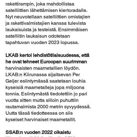
rakettirampin, joka mahdollistaa 
satelliittien lähettämisen kiertoradalle. 
Nyt neuvotellaan satelliittien omistajien 
ja rakettivalmistajien kanssa tulevista 
laukaisuista ja testeistä. Ensimmäisen 
satelliitin laukaisun odotetaan 
tapahtuvan vuoden 2023 lopussa.
LKAB kertoi lehdistötilaisuudessa, että 
he ovat tehneet Euroopan suurimman
harvinaisten maametallien löydön. 
LKAB:n Kiirunassa sijaitsevan Per 
Geijer esiintymässä saatetaan louhia 
kyseisiä maametalleja jopa miljoona 
tonnia. Esiintymästä tiedotettiin jo pari 
vuotta sitten mutta silloin puhuttiin 
rautamalmista 2000 metrin syvyydessä. 
Uutta tässä tiedotteessa on siis 
kyseiset harvinaiset maametallit.  
SSAB:n vuoden 2022 oikaistu 