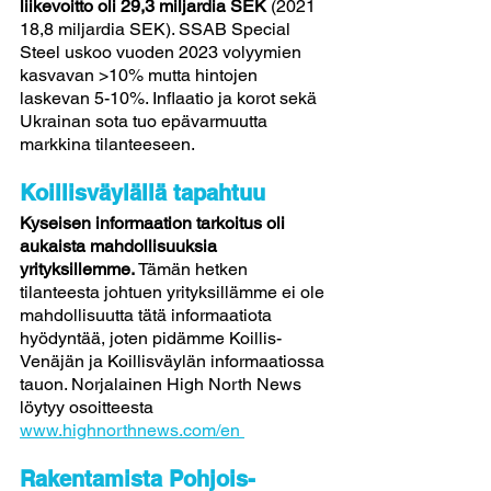
liikevoitto oli 29,3 miljardia SEK
 (2021 
18,8 miljardia SEK). SSAB Special 
Steel uskoo vuoden 2023 volyymien 
kasvavan >10% mutta hintojen 
laskevan 5-10%. Inflaatio ja korot sekä 
Ukrainan sota tuo epävarmuutta 
markkina tilanteeseen.
Koillisväylällä tapahtuu
Kyseisen informaation tarkoitus oli 
aukaista mahdollisuuksia 
yrityksillemme.
 Tämän hetken 
tilanteesta johtuen yrityksillämme ei ole 
mahdollisuutta tätä informaatiota 
hyödyntää, joten pidämme Koillis-
Venäjän ja Koillisväylän informaatiossa 
tauon. Norjalainen High North News 
löytyy osoitteesta 
www.highnorthnews.com/en 
Rakentamista Pohjois-