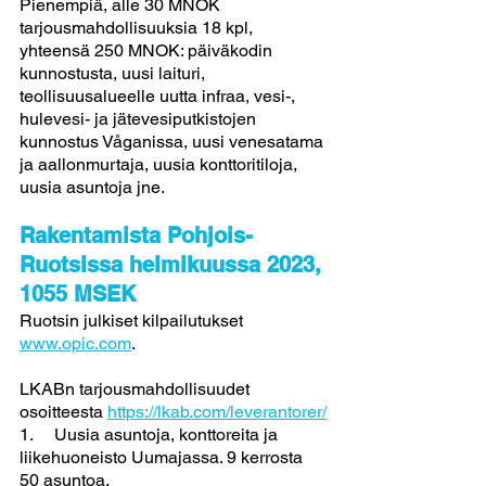
Pienempiä, alle 30 MNOK 
tarjousmahdollisuuksia 18 kpl, 
yhteensä 250 MNOK: päiväkodin 
kunnostusta, uusi laituri, 
teollisuusalueelle uutta infraa, vesi-, 
hulevesi- ja jätevesiputkistojen 
kunnostus Våganissa, uusi venesatama 
ja aallonmurtaja, uusia konttoritiloja, 
uusia asuntoja jne.
Rakentamista Pohjois-
Ruotsissa helmikuussa 2023, 
1055 MSEK   
Ruotsin julkiset kilpailutukset 
www.opic.com
.  
LKABn tarjousmahdollisuudet 
osoitteesta 
https://lkab.com/leverantorer/
1.     Uusia asuntoja, konttoreita ja 
liikehuoneisto Uumajassa. 9 kerrosta 
50 asuntoa,