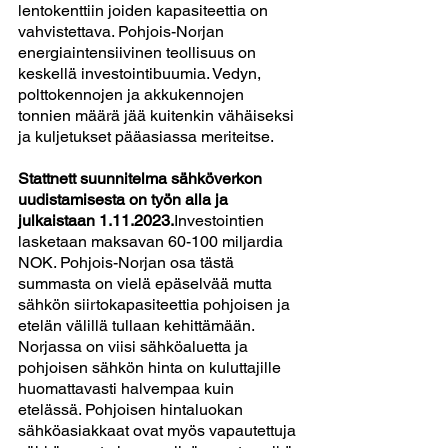
lentokenttiin joiden kapasiteettia on 
vahvistettava. Pohjois-Norjan 
energiaintensiivinen teollisuus on 
keskellä investointibuumia. Vedyn, 
polttokennojen ja akkukennojen 
tonnien määrä jää kuitenkin vähäiseksi 
ja kuljetukset pääasiassa meriteitse. 
Stattnett suunnitelma sähköverkon 
uudistamisesta on työn alla ja 
julkaistaan 1.11.2023.
Investointien 
lasketaan maksavan 60-100 miljardia 
NOK. Pohjois-Norjan osa tästä 
summasta on vielä epäselvää mutta 
sähkön siirtokapasiteettia pohjoisen ja 
etelän välillä tullaan kehittämään. 
Norjassa on viisi sähköaluetta ja 
pohjoisen sähkön hinta on kuluttajille 
huomattavasti halvempaa kuin 
etelässä. Pohjoisen hintaluokan 
sähköasiakkaat ovat myös vapautettuja 