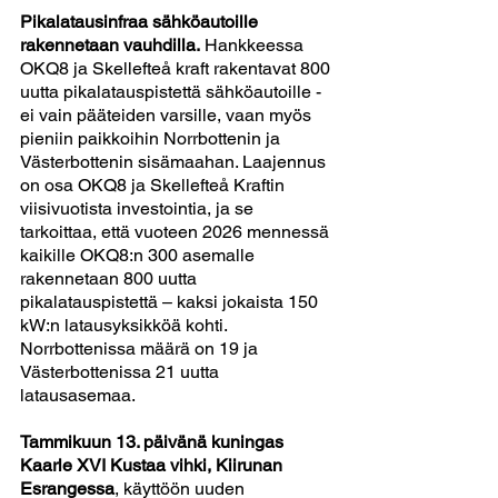
Pikalatausinfraa sähköautoille 
rakennetaan vauhdilla.
 Hankkeessa 
OKQ8 ja Skellefteå kraft rakentavat 800 
uutta pikalatauspistettä sähköautoille - 
ei vain pääteiden varsille, vaan myös 
pieniin paikkoihin Norrbottenin ja 
Västerbottenin sisämaahan. Laajennus 
on osa OKQ8 ja Skellefteå Kraftin 
viisivuotista investointia, ja se 
tarkoittaa, että vuoteen 2026 mennessä 
kaikille OKQ8:n 300 asemalle 
rakennetaan 800 uutta 
pikalatauspistettä – kaksi jokaista 150 
kW:n latausyksikköä kohti. 
Norrbottenissa määrä on 19 ja 
Västerbottenissa 21 uutta 
latausasemaa.
Tammikuun 13. päivänä kuningas 
Kaarle XVI Kustaa vihki, Kiirunan 
Esrangessa
, käyttöön uuden 