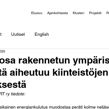
Etusivu
Ajankohtaista
Klusteri
Projektit
P
t
Uutiset
English
2020
osa rakennetun ympäri
tä aiheutuu kiinteistöjen
ksestä
T ry tiedote:
aikainen energiankulutus muodostaa peräti kolme nelj