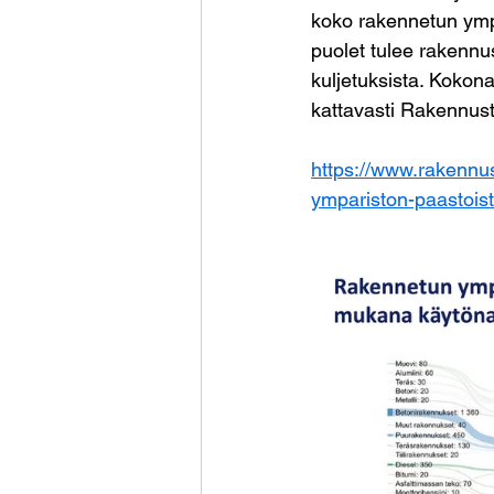
koko rakennetun ympä
puolet tulee rakennu
kuljetuksista. Kokona
kattavasti Rakennust
https://www.rakennus
ympariston-paastoist