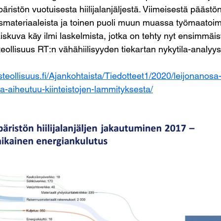
ristön vuotuisesta hiilijalanjäljestä. Viimeisestä päästö
smateriaaleista ja toinen puoli muun muassa työmaatoimi
iskuva käy ilmi laskelmista, jotka on tehty nyt ensimmäis
eollisuus RT:n vähähiilisyyden tiekartan nykytila-analyys
teollisuus.fi/Ajankohtaista/Tiedotteet1/2020/leijonanos
a-aiheutuu-kiinteistojen-lammityksesta/