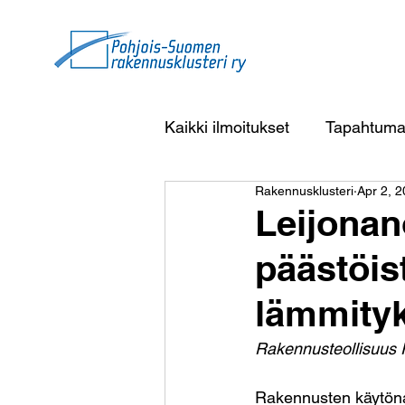
Kaikki ilmoitukset
Tapahtuma
Rakennusklusteri
Apr 2, 
Leijonan
päästöis
lämmity
Rakennusteollisuus R
Rakennusten käytön