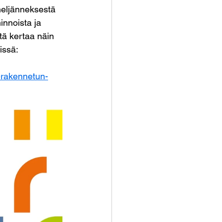
neljänneksestä 
nnoista ja 
tä kertaa näin 
issä:
a-rakennetun-