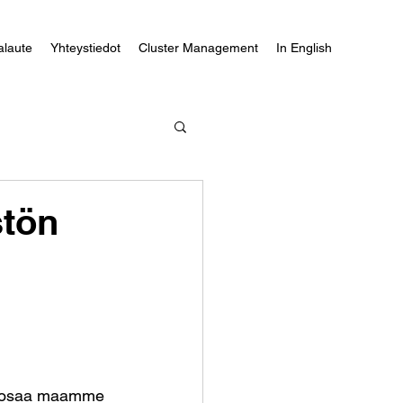
alaute
Yhteystiedot
Cluster Management
In English
stön
äsosaa maamme 