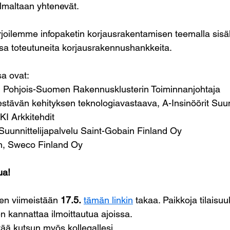
elmaltaan yhtenevät.
oilemme infopaketin korjausrakentamisen teemalla sisäl
 toteutuneita korjausrakennushankkeita. 
sa ovat:
o, Pohjois-Suomen Rakennusklusterin Toiminnanjohtaja
estävän kehityksen teknologiavastaava, A-Insinöörit Suu
KI Arkkitehdit
uunnittelijapalvelu Saint-Gobain Finland Oy
, Sweco Finland Oy
ua!
een viimeistään 
17.5.
tämän linkin
takaa. Paikkoja tilaisuu
en kannattaa ilmoittautua ajoissa.
ttää kutsun myös kollegallesi.