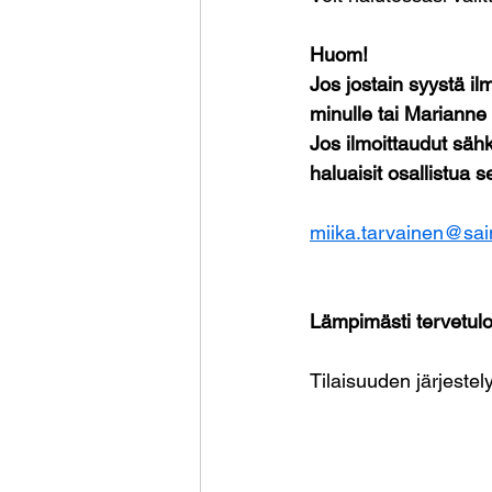
Huom!
Jos jostain syystä ilm
minulle tai Marianne
Jos ilmoittaudut säh
haluaisit osallistua 
miika.tarvainen@sai
Lämpimästi tervetul
Tilaisuuden järjestel