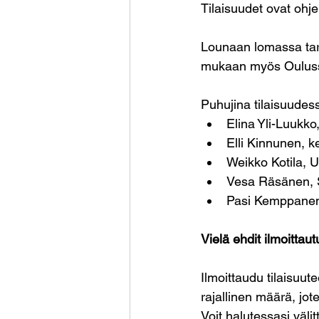
Tilaisuudet ovat ohj
Lounaan lomassa tarj
mukaan myös Oulussa
Puhujina tilaisuudes
Elina Yli-Luukk
Elli Kinnunen, k
Weikko Kotila, U
Vesa Räsänen, S
Pasi Kemppanen
Vielä ehdit ilmoittaut
Ilmoittaudu tilaisuut
rajallinen määrä, jot
Voit halutessasi väli