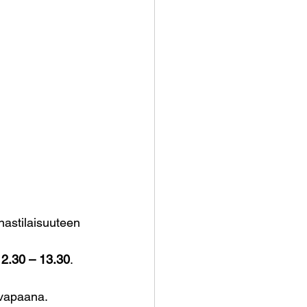
astilaisuuteen 
12.30 – 13.30
. 
 vapaana. 