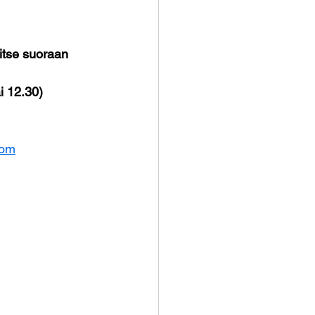
titse suoraan 
i 12.30) 
com