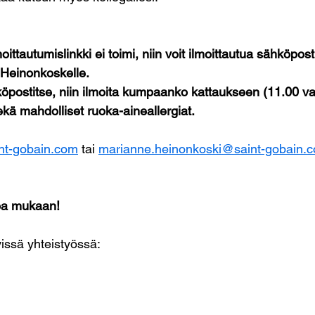
oittautumislinkki ei toimi, niin voit ilmoittautua sähköpos
 Heinonkoskelle.
köpostitse, niin ilmoita kumpaanko kattaukseen (11.00 va
sekä mahdolliset ruoka-aineallergiat.
nt-gobain.com
 tai 
marianne.heinonkoski@saint-gobain.
oa mukaan!
yissä yhteistyössä: