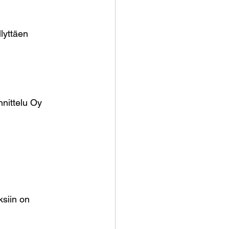
lyttäen 
nnittelu Oy
ksiin on 