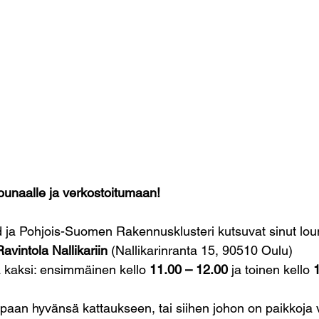
lounaalle ja verkostoitumaan!
 ja Pohjois-Suomen Rakennusklusteri kutsuvat sinut loun
avintola Nallikariin 
(Nallikarinranta 15, 90510 Oulu) 
a kaksi: ensimmäinen kello 
11.00 – 12.00
 ja toinen kello 
mpaan hyvänsä kattaukseen, tai siihen johon on paikkoja